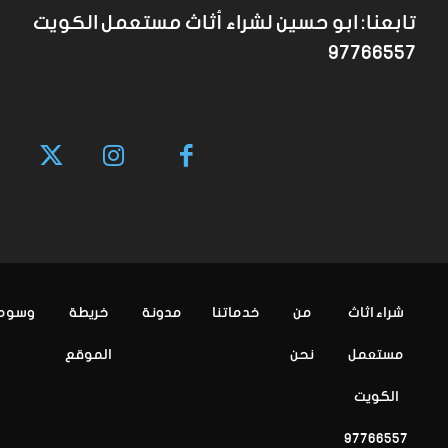
تابعنا: ابو حسين لشراء أثاث مستعمل الكويت
97766557
شراء اثاث
من
خدماتنا
مدونة
خريطة
وسوم
مستعمل
نحن
الموقع
الكويت
97766557