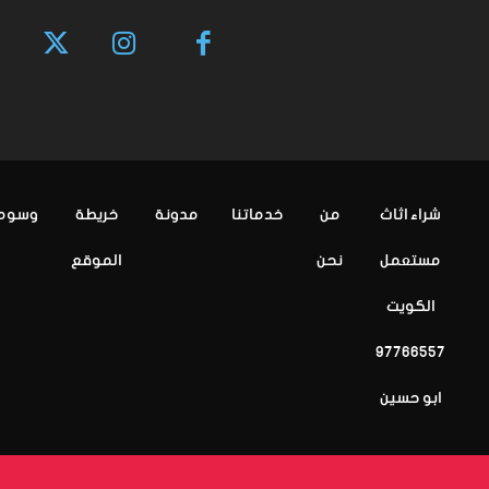
شراء اثاث
من
خدماتنا
مدونة
خريطة
وسوم
مستعمل
نحن
الموقع
الكويت
97766557
ابو حسين