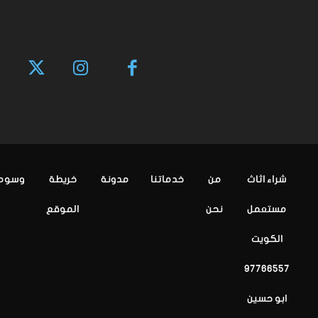
شراء اثاث
من
خدماتنا
مدونة
خريطة
وسوم
مستعمل
نحن
الموقع
الكويت
97766557
ابو حسين