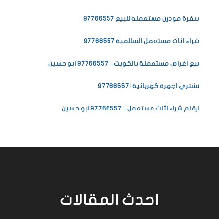
سفرة مودرن مستعمله للبيع 97766557
شراء اثاث مستعمل السالمية 97766557
بيع اغراض مستعملة بالكويت – 97766557 ابو حسين
نشتري اجهزة كهربائية | 97766557
ارقام شراء اثاث مستعمل – 97766557 ابو حسين
احدث المقالات