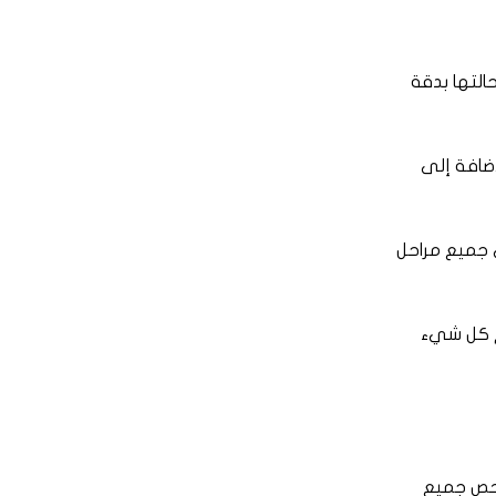
التها بدقة
إضافة إلى
ي جميع مراحل
م كل شيء
فحص جميع