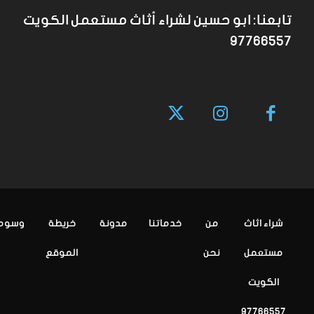
تابعنا: ابو حسين لشراء أثاث مستعمل الكويت
97766557
شراء اثاث
من
خدماتنا
مدونة
خريطة
وسوم
مستعمل
نحن
الموقع
الكويت
97766557