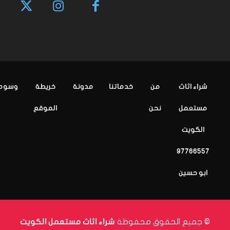
شراء اثاث
من
خدماتنا
مدونة
خريطة
وسوم
مستعمل
نحن
الموقع
الكويت
97766557
ابو حسين
© جميع الحقوق محفوظة
شراء اثاث مستعمل الكويت