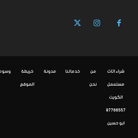
شراء اثاث
من
خدماتنا
مدونة
خريطة
وسوم
مستعمل
نحن
الموقع
الكويت
97766557
ابو حسين