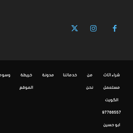
شراء اثاث
من
خدماتنا
مدونة
خريطة
وسوم
مستعمل
نحن
الموقع
الكويت
97766557
ابو حسين