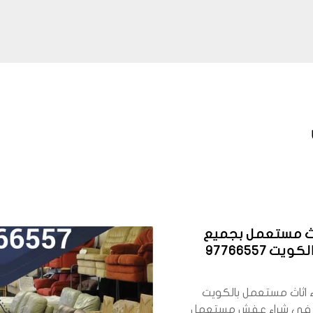
اث مستعمل بجميع
ت 97766557
 اثاث مستعمل بالكويت
في شراء عفش مستعمل