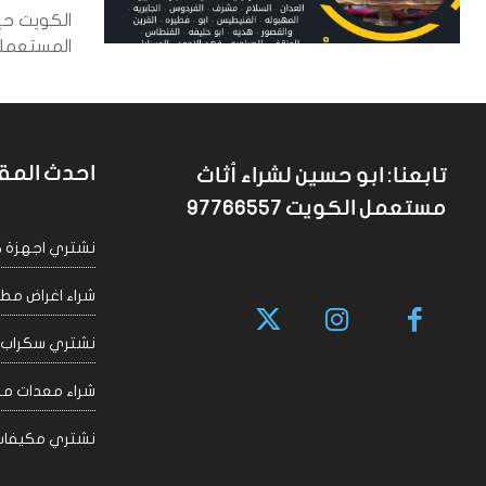
الكويت حي
المستعملة 
احدث المق
تابعنا: ابو حسين لشراء أثاث
مستعمل الكويت 97766557
نشتري اجهزة كهربا
شراء اغراض مطاعم 
نشتري سكراب الكويت
شراء معدات مقاهي
نشتري مكيفات سكراب