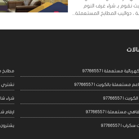
ث نقوم بـ شراء غرف النوم
، دواليب المطابخ المستعملة...
الات
ئية مستعملة | 97766557
مطابخ مست
مستعملة بالكويت | 97766557
نشتري اجه
 | 97766557
شراء شاشا
 مستعملة | 97766557
ارقام شراء
 | 97766557
يشترون مكيف