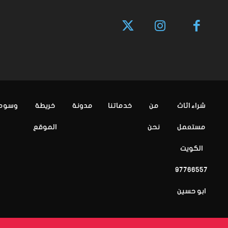
شراء اثاث
من
خدماتنا
مدونة
خريطة
وسوم
مستعمل
نحن
الموقع
الكويت
97766557
ابو حسين