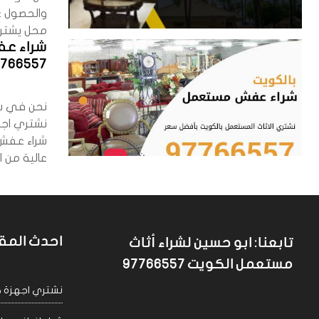
والحصول 
محل يشتري
شراء ع
7766557
نحن في شر
نشتري اجه
شراء عفش
عالية من ا
احدث المق
تابعنا: ابو حسين لشراء أثاث
مستعمل الكويت 97766557
نشتري اجهزة كهربا