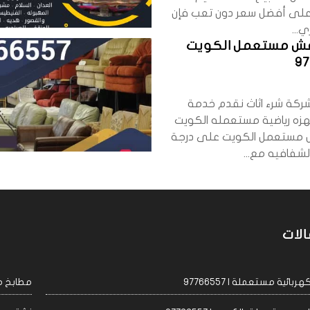
على أفضل سعر دون تعب فإن
...
فش مستعمل الكويت
9
كة شرء اثاث نقدم خدمة
زه رياضية مستعمله الكويت
 مستعمل الكويت على درجة
لشفافيه مع...
الات
ئية مستعملة | 97766557
مطابخ مست