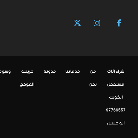
شراء اثاث
من
خدماتنا
مدونة
خريطة
وسوم
مستعمل
نحن
الموقع
الكويت
97766557
ابو حسين