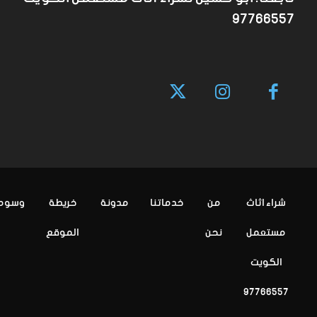
97766557
شراء اثاث
من
خدماتنا
مدونة
خريطة
وسوم
مستعمل
نحن
الموقع
الكويت
97766557