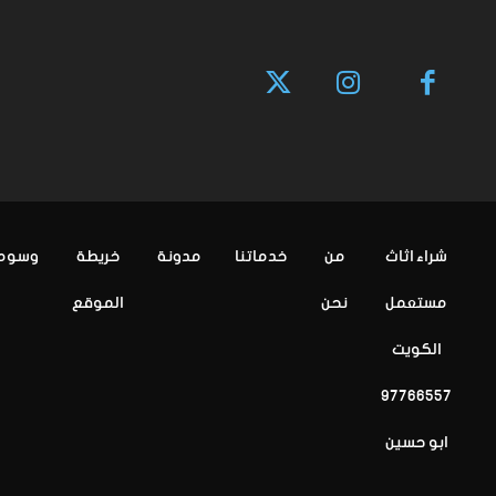
شراء اثاث
من
خدماتنا
مدونة
خريطة
وسوم
مستعمل
نحن
الموقع
الكويت
97766557
ابو حسين