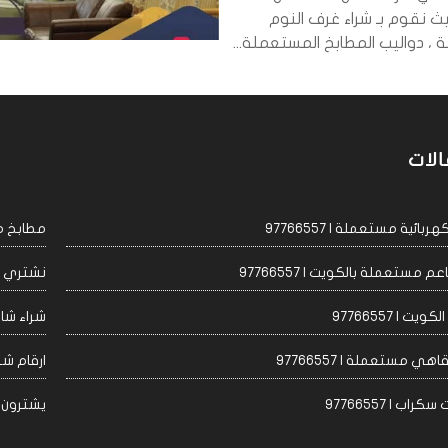
ث نقوم بـ شراء غرف النوم
، دواليب المطابخ المستعملة...
الات
ئية مستعملة | 97766557
مطابخ مست
مستعملة بالكويت | 97766557
نشتري اجه
 | 97766557
شراء شاشا
 مستعملة | 97766557
ارقام شراء
 | 97766557
يشترون مكيف