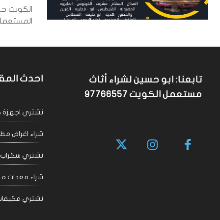
الكويت حي
المستعملة 
احدث المق
تابعنا: ابو حسين لشراء أثاث
مستعمل الكويت 97766557
نشتري اجهزة كهربا
شراء اغراض مطاعم 
نشتري سكراب الكويت
شراء معدات مقاهي
نشتري مكيفات سكراب