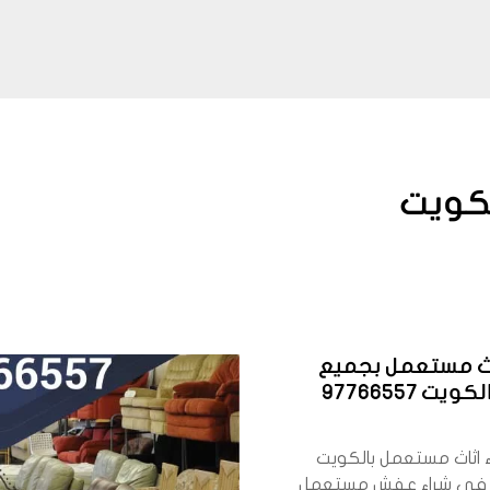
لكويت
اث مستعمل بجميع
ت 97766557
 اثاث مستعمل بالكويت
في شراء عفش مستعمل