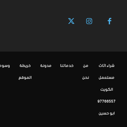
شراء اثاث
من
خدماتنا
مدونة
خريطة
وسوم
مستعمل
نحن
الموقع
الكويت
97766557
ابو حسين