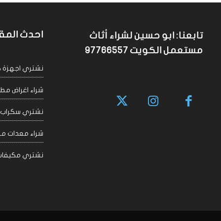
احدث المق
تابعنا: ابو حسين لشراء أثاث
مستعمل الكويت 97766557
نشتري اجهزة كهربا
شراء اغراض مطاعم 
نشتري سكراب الكويت
شراء معدات مقاهي
نشتري مكيفات سكراب