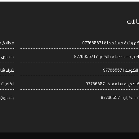
الات
ئية مستعملة | 97766557
مطابخ مست
مستعملة بالكويت | 97766557
نشتري اجه
 | 97766557
شراء شاشا
 مستعملة | 97766557
ارقام شراء
 | 97766557
يشترون مكيف