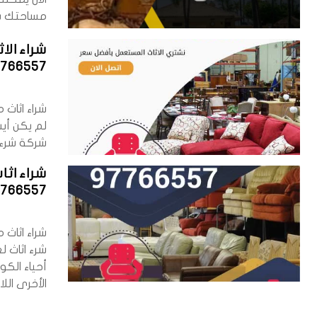
مساحتك بأس
شراء الا
7766557
شراء اثاث 
لم يكن أي
شركة شرء 
شراء اث
7766557
شراء اثاث
شرء اثاث ل
أحياء الك
الأخرى الل