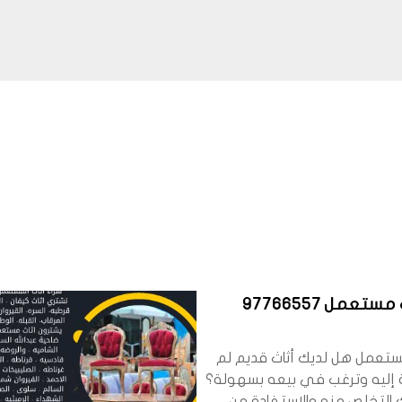
تعمل 97766557
مستعمل هل لديك أثاث قديم لم
 إليه وترغب في بيعه بسهولة؟
ك التخلص منه والاستفادة من