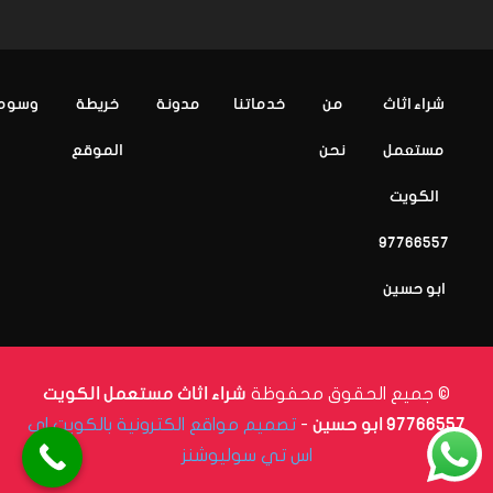
شراء اثاث
من
خدماتنا
مدونة
خريطة
وسوم
مستعمل
نحن
الموقع
الكويت
97766557
ابو حسين
© جميع الحقوق محفوظة
شراء اثاث مستعمل الكويت
-
تصميم مواقع الكترونية بالكويت اي
97766557 ابو حسين
اس تي سوليوشنز