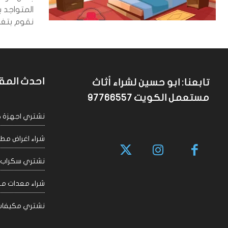
المتواجد ب
نقوم بتغير
احدث المق
تابعنا: ابو حسين لشراء أثاث
مستعمل الكويت 97766557
نشتري اجهزة كهربا
شراء اغراض مطاعم 
نشتري سكراب الكويت
شراء معدات مقاهي
نشتري مكيفات سكراب