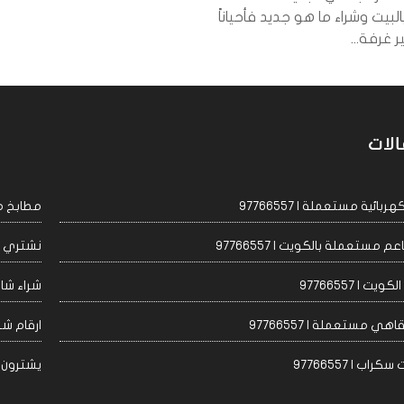
البيت وشراء ما هو جديد فأحياناً
 غرفة...
الات
ئية مستعملة | 97766557
مطابخ مست
مستعملة بالكويت | 97766557
نشتري اجه
 | 97766557
شراء شاشا
 مستعملة | 97766557
ارقام شراء
 | 97766557
يشترون مكيف