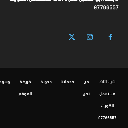
97766557
شراء اثاث
من
خدماتنا
مدونة
خريطة
وسوم
مستعمل
نحن
الموقع
الكويت
97766557