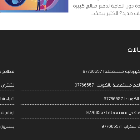
ة دون الحاجة لدفع مبالغ كبيرة
جديد؟ الكثير يبحث...
الات
ئية مستعملة | 97766557
مطابخ مست
مستعملة بالكويت | 97766557
نشتري اجه
 | 97766557
شراء شاشا
 مستعملة | 97766557
ارقام شراء
 | 97766557
يشترون مكيف