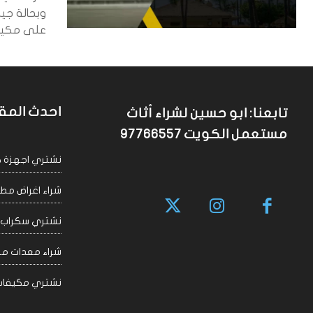
وبحالة جيد
على مكيف 
احدث المق
تابعنا: ابو حسين لشراء أثاث
مستعمل الكويت 97766557
نشتري اجهزة كهربا
شراء اغراض مطاعم 
نشتري سكراب الكويت
شراء معدات مقاهي
نشتري مكيفات سكراب