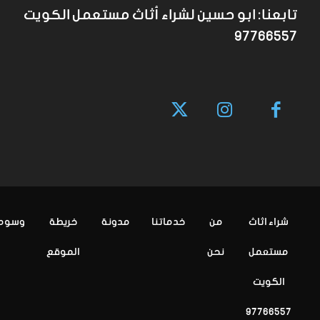
تابعنا: ابو حسين لشراء أثاث مستعمل الكويت
97766557
شراء اثاث
من
خدماتنا
مدونة
خريطة
وسوم
مستعمل
نحن
الموقع
الكويت
97766557