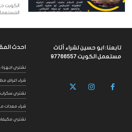
الكويت حي
المستعملة 
احدث المق
تابعنا: ابو حسين لشراء أثاث
مستعمل الكويت 97766557
نشتري اجهزة كهربا
شراء اغراض مطاعم 
نشتري سكراب الكويت
شراء معدات مقاهي
نشتري مكيفات سكراب