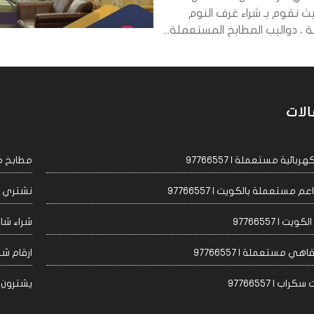
ث نقوم بـ شراء غرف النوم
، دواليب المطابخ المستعملة...
الات
ئية مستعملة | 97766557
مطابخ مست
مستعملة بالكويت | 97766557
نشتري اجه
 | 97766557
شراء شاشا
 مستعملة | 97766557
ارقام شراء
 | 97766557
يشترون مكيف