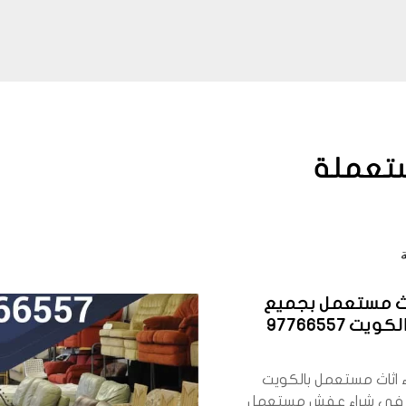
ستعملة
اث مستعمل بجميع
ت 97766557
 اثاث مستعمل بالكويت
في شراء عفش مستعمل