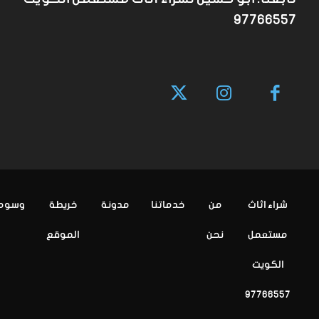
97766557
شراء اثاث
من
خدماتنا
مدونة
خريطة
وسوم
مستعمل
نحن
الموقع
الكويت
97766557