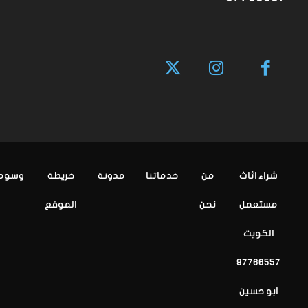
شراء اثاث
من
خدماتنا
مدونة
خريطة
وسوم
مستعمل
نحن
الموقع
الكويت
97766557
ابو حسين