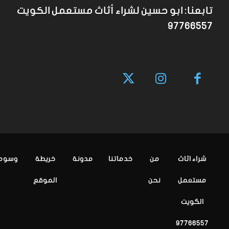
تابعنا: ابو حسين لشراء أثاث مستعمل الكويت
97766557
شراء اثاث
من
خدماتنا
مدونة
خريطة
وسوم
مستعمل
نحن
الموقع
الكويت
97766557