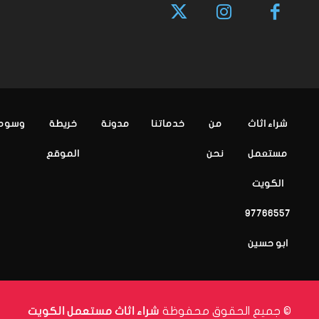
شراء اثاث
من
خدماتنا
مدونة
خريطة
وسوم
مستعمل
نحن
الموقع
الكويت
97766557
ابو حسين
© جميع الحقوق محفوظة
شراء اثاث مستعمل الكويت