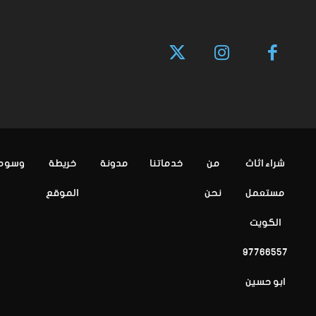
شراء اثاث
من
خدماتنا
مدونة
خريطة
وسوم
مستعمل
نحن
الموقع
الكويت
97766557
ابو حسين