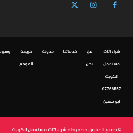
شراء اثاث
من
خدماتنا
مدونة
خريطة
وسوم
مستعمل
نحن
الموقع
الكويت
97766557
ابو حسين
© جميع الحقوق محفوظة
شراء اثاث مستعمل الكويت