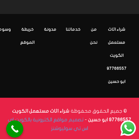
شراء اثاث
من
خدماتنا
مدونة
خريطة
وسوم
مستعمل
نحن
الموقع
الكويت
97766557
ابو حسين
© جميع الحقوق محفوظة
شراء اثاث مستعمل الكويت
-
تصميم مواقع الكترونية بالكويت اي
97766557 ابو حسين
اس تي سوليوشنز