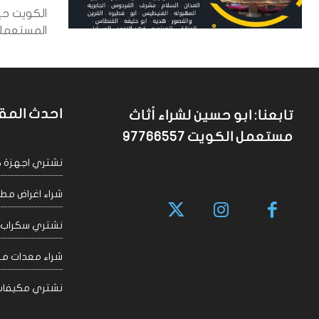
الكويت حي
المستعملة 
احدث المق
تابعنا: ابو حسين لشراء أثاث
مستعمل الكويت 97766557
نشتري اجهزة كهربا
شراء اغراض مطاعم 
نشتري سكراب الكويت
شراء معدات مقاهي
نشتري مكيفات سكراب