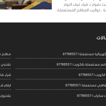
ث نقوم بـ شراء غرف النوم
، دواليب المطابخ المستعملة...
الات
ئية مستعملة | 97766557
مطابخ مست
مستعملة بالكويت | 97766557
نشتري اجه
 | 97766557
شراء شاشا
 مستعملة | 97766557
ارقام شراء
 | 97766557
يشترون مكيف