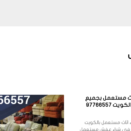
اث مستعمل بجميع
ت 97766557
 اثاث مستعمل بالكويت
في شراء عفش مستعمل