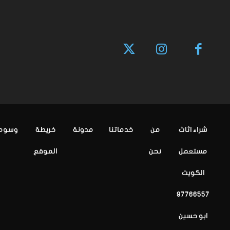
شراء اثاث
من
خدماتنا
مدونة
خريطة
وسوم
مستعمل
نحن
الموقع
الكويت
97766557
ابو حسين