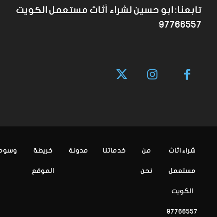
تابعنا: ابو حسين لشراء أثاث مستعمل الكويت
97766557
شراء اثاث
من
خدماتنا
مدونة
خريطة
وسوم
مستعمل
نحن
الموقع
الكويت
97766557