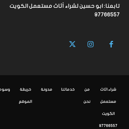
تابعنا: ابو حسين لشراء أثاث مستعمل الكويت
97766557
شراء اثاث
من
خدماتنا
مدونة
خريطة
وسوم
مستعمل
نحن
الموقع
الكويت
97766557