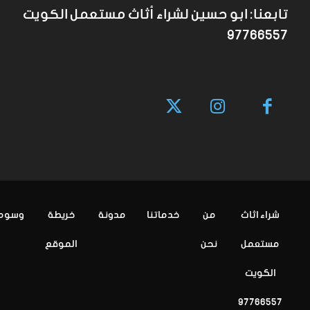
تابعنا: ابو حسين لشراء أثاث مستعمل الكويت
97766557
شراء اثاث
من
خدماتنا
مدونة
خريطة
وسوم
مستعمل
نحن
الموقع
الكويت
97766557