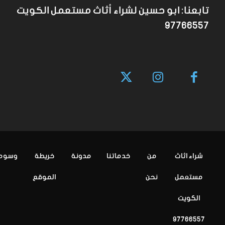
تابعنا: ابو حسين لشراء أثاث مستعمل الكويت
97766557
شراء اثاث
من
خدماتنا
مدونة
خريطة
وسوم
مستعمل
نحن
الموقع
الكويت
97766557