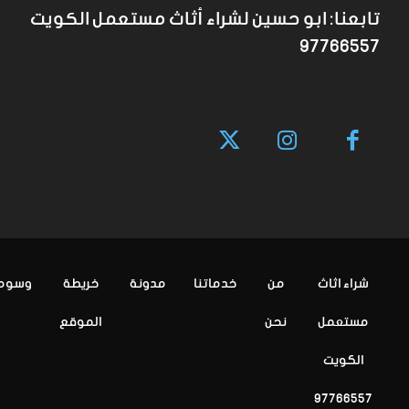
تابعنا: ابو حسين لشراء أثاث مستعمل الكويت
97766557
شراء اثاث
من
خدماتنا
مدونة
خريطة
وسوم
مستعمل
نحن
الموقع
الكويت
97766557