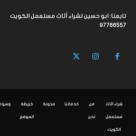
تابعنا: ابو حسين لشراء أثاث مستعمل الكويت
97766557
شراء اثاث
من
خدماتنا
مدونة
خريطة
وسوم
مستعمل
نحن
الموقع
الكويت