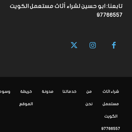
تابعنا: ابو حسين لشراء أثاث مستعمل الكويت
97766557
شراء اثاث
من
خدماتنا
مدونة
خريطة
وسوم
مستعمل
نحن
الموقع
الكويت
97766557