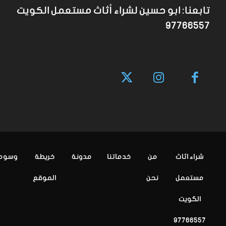
تابعنا: ابو حسين لشراء أثاث مستعمل الكويت
97766557
شراء اثاث
من
خدماتنا
مدونة
خريطة
وسوم
مستعمل
نحن
الموقع
الكويت
97766557