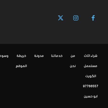
شراء اثاث
من
خدماتنا
مدونة
خريطة
وسوم
مستعمل
نحن
الموقع
الكويت
97766557
ابو حسين