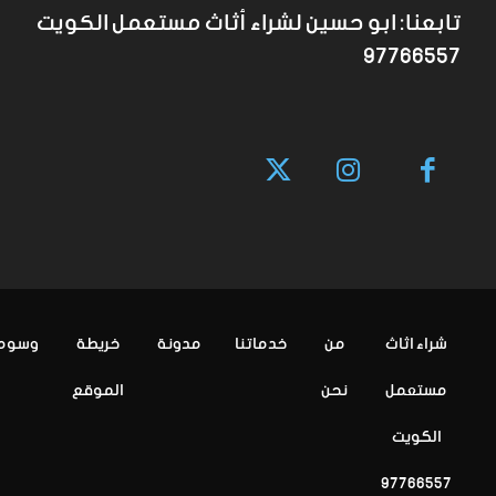
تابعنا: ابو حسين لشراء أثاث مستعمل الكويت
97766557
شراء اثاث
من
خدماتنا
مدونة
خريطة
وسوم
مستعمل
نحن
الموقع
الكويت
97766557