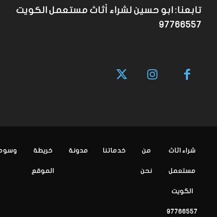
تابعنا: ابو حسين لشراء أثاث مستعمل الكويت
97766557
شراء اثاث
من
خدماتنا
مدونة
خريطة
وسوم
مستعمل
نحن
الموقع
الكويت
97766557