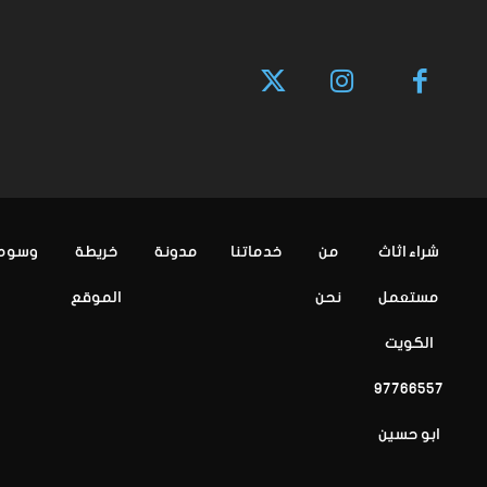
شراء اثاث
من
خدماتنا
مدونة
خريطة
وسوم
مستعمل
نحن
الموقع
الكويت
97766557
ابو حسين