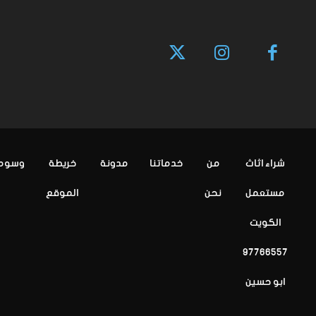
شراء اثاث
من
خدماتنا
مدونة
خريطة
وسوم
مستعمل
نحن
الموقع
الكويت
97766557
ابو حسين