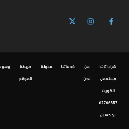
شراء اثاث
من
خدماتنا
مدونة
خريطة
وسوم
مستعمل
نحن
الموقع
الكويت
97766557
ابو حسين