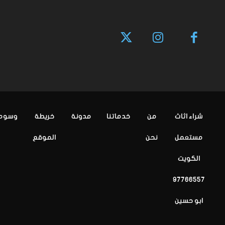
شراء اثاث
من
خدماتنا
مدونة
خريطة
وسوم
مستعمل
نحن
الموقع
الكويت
97766557
ابو حسين