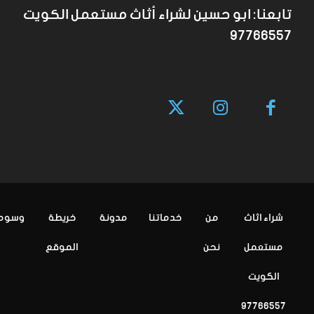
تابعنا: ابو حسين لشراء أثاث مستعمل الكويت
97766557
شراء اثاث
من
خدماتنا
مدونة
خريطة
وسوم
مستعمل
نحن
الموقع
الكويت
97766557