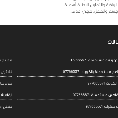
لرياضة والتمارين البدنية أهمية
سم والعقل، فهي غذاء...
الات
ئية مستعملة | 97766557
مطابخ مست
مستعملة بالكويت | 97766557
نشتري اجه
 | 97766557
شراء شاشا
 مستعملة | 97766557
ارقام شراء
 | 97766557
يشترون مكيف