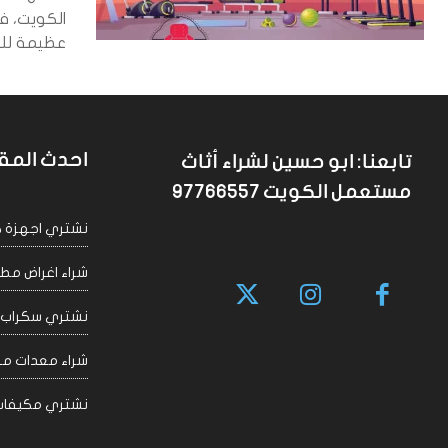
الكويت، فا
عظيمة للج
احدث المق
تابعنا: ابو حسين لشراء أثاث
مستعمل الكويت 97766557
نشتري اجهزة كهربا
شراء اغراض مطاعم 
نشتري سكراب الكويت
شراء معدات مقاهي
نشتري مكيفات سكراب