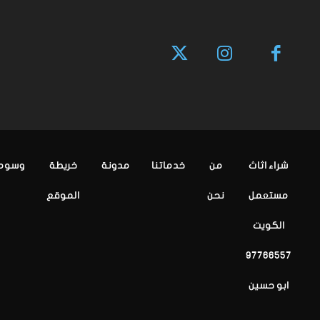
شراء اثاث
من
خدماتنا
مدونة
خريطة
وسوم
مستعمل
نحن
الموقع
الكويت
97766557
ابو حسين